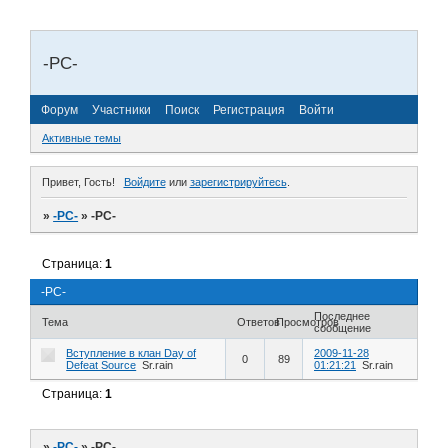
-РС-
Форум
Участники
Поиск
Регистрация
Войти
Активные темы
Привет, Гость!
Войдите
или
зарегистрируйтесь
.
»
-РС-
»
-РС-
Страница:
1
-РС-
Последнее
Тема
Ответов
Просмотров
сообщение
Вступление в клан Day of
2009-11-28
0
89
Defeat Source
Sr.rain
01:21:21
Sr.rain
Страница:
1
»
-РС-
»
-РС-